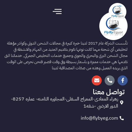
تأسست الشركة عام 2017 لدينا خبرة كبيرة في مجالات الشحن الدولي وكوادر مؤهلة
لتخليص أي شحنة مهما كانت نوعها نقوم بتقديم العديد من المهام والانشطة في
مجال الشحن البري والبحري والجوي وجميع خدمات التخليص الجمركي, خدماتنا التى
نقدمها هي خدمات مميزة و باسعار بسيطة وفي وقت قصير فنحن نحرص على الوقت
الذي يريده العميل وهذه من صفات المصداقية لدينا
تواصل معنا
زهراء المعادى-المعراج السفلى-المجاوره الثامنه- عماره 8257-
الدور الارضي -شقه1
info@flybyeg.com