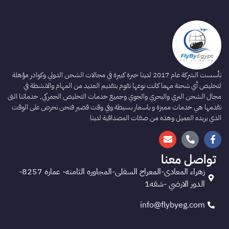
تأسست الشركة عام 2017 لدينا خبرة كبيرة في مجالات الشحن الدولي وكوادر مؤهلة
لتخليص أي شحنة مهما كانت نوعها نقوم بتقديم العديد من المهام والانشطة في
مجال الشحن البري والبحري والجوي وجميع خدمات التخليص الجمركي, خدماتنا التى
نقدمها هي خدمات مميزة و باسعار بسيطة وفي وقت قصير فنحن نحرص على الوقت
الذي يريده العميل وهذه من صفات المصداقية لدينا
تواصل معنا
زهراء المعادى-المعراج السفلى-المجاوره الثامنه- عماره 8257-
الدور الارضي -شقه1
info@flybyeg.com