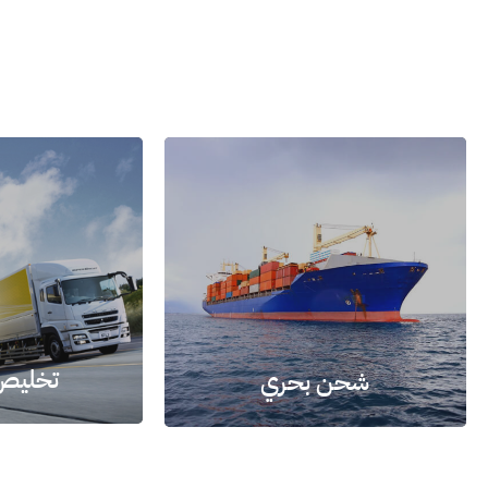
تخليص
شحن بحري