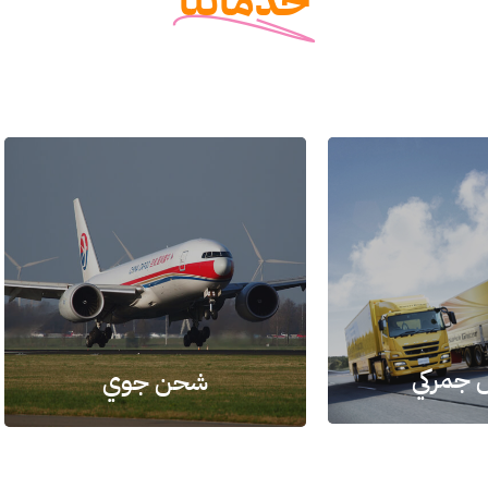
خدماتنا
 جمركي
شحن جوي