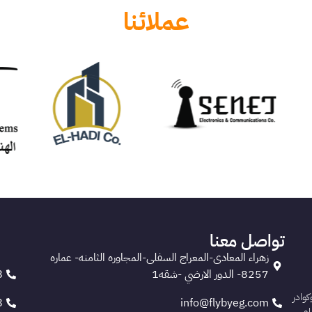
عملائنا
تواصل معنا
زهراء المعادى-المعراج السفلى-المجاوره الثامنه- عماره
8257- الدور الارضي -شقه1
8
 وكوادر
8
info@flybyeg.com
ام