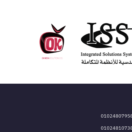
0102480795
0102481073